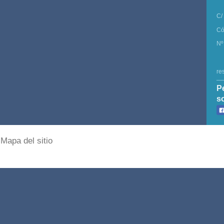
C/
Có
Nº
re
P
s
Mapa del sitio