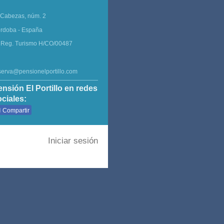
 Cabezas, núm. 2
rdoba - España
 Reg. Turismo H/CO/00487
serva@pensionelportillo.com
ensión El Portillo en redes
ociales:
Compartir
Iniciar sesión